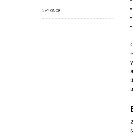
1 AY ÖNCE
O
S
y
a
t
t
2
s