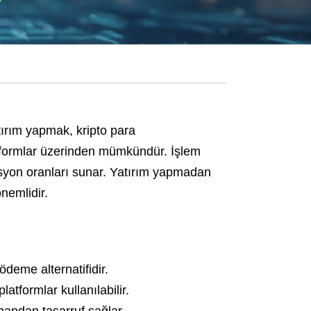
tırım yapmak, kripto para
tformlar üzerinden mümkündür. İşlem
isyon oranları sunar. Yatırım yapmadan
önemlidir.
ödeme alternatifidir.
tformlar kullanılabilir.
amandan tasarruf sağlar.