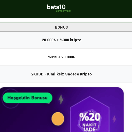
BONUS
20.000₺ + %300 kripto
%325 + 20.000₺
2KUSD - Kimliksiz Sadece Kripto