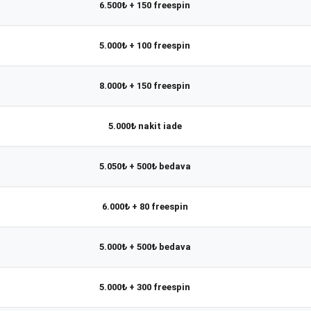
6.500₺ + 150 freespin
5.000₺ + 100 freespin
8.000₺ + 150 freespin
5.000₺ nakit iade
5.050₺ + 500₺ bedava
6.000₺ + 80 freespin
5.000₺ + 500₺ bedava
5.000₺ + 300 freespin