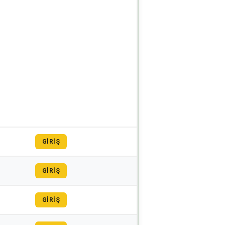
GİRİŞ
GİRİŞ
GİRİŞ