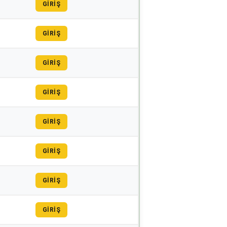
GİRİŞ
GİRİŞ
GİRİŞ
GİRİŞ
GİRİŞ
GİRİŞ
GİRİŞ
GİRİŞ