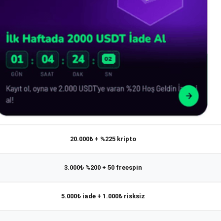
20.000₺ + %225 kripto
3.000₺ %200 + 50 freespin
5.000₺ iade + 1.000₺ risksiz