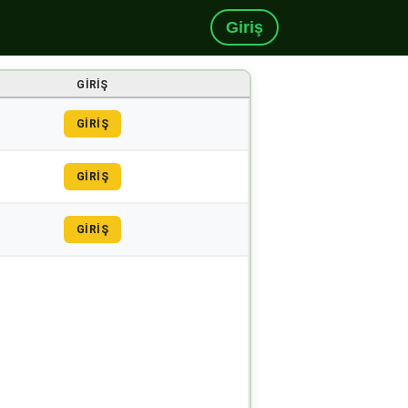
Giriş
GIRIŞ
GİRİŞ
GİRİŞ
GİRİŞ