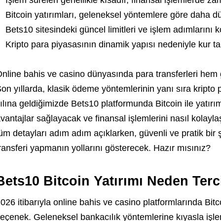
Bitcoin yatırımları, geleneksel yöntemlere göre daha düş
Bets10 sitesindeki güncel limitleri ve işlem adımlarını k
Kripto para piyasasının dinamik yapısı nedeniyle kur tak
nline bahis ve casino dünyasında para transferleri hem 
on yıllarda, klasik ödeme yöntemlerinin yanı sıra kripto
ılına geldiğimizde Bets10 platformunda Bitcoin ile yatırı
vantajlar sağlayacak ve finansal işlemlerini nasıl kolayla
üm detayları adım adım açıklarken, güvenli ve pratik bir
ransferi yapmanın yollarını gösterecek. Hazır mısınız?
Bets10 Bitcoin Yatırımı Neden Terc
026 itibarıyla online bahis ve casino platformlarında Bitc
eçenek. Geleneksel bankacılık yöntemlerine kıyasla işle