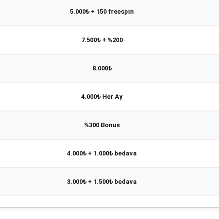
5.000₺ + 150 freespin
7.500₺ + %200
8.000₺
4.000₺ Her Ay
%300 Bonus
4.000₺ + 1.000₺ bedava
3.000₺ + 1.500₺ bedava