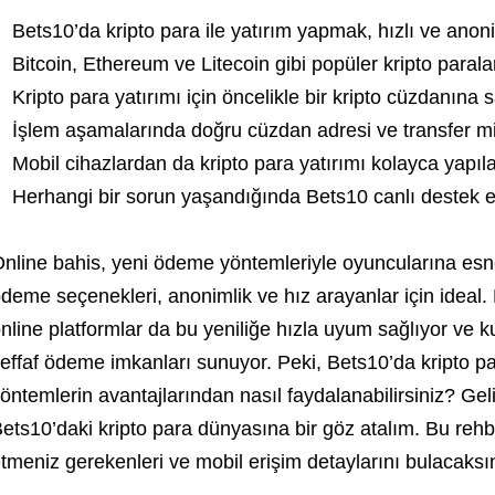
Bets10’da kripto para ile yatırım yapmak, hızlı ve anon
Bitcoin, Ethereum ve Litecoin gibi popüler kripto paral
Kripto para yatırımı için öncelikle bir kripto cüzdanına
İşlem aşamalarında doğru cüzdan adresi ve transfer mikt
Mobil cihazlardan da kripto para yatırımı kolayca yapıla
Herhangi bir sorun yaşandığında Bets10 canlı destek eki
nline bahis, yeni ödeme yöntemleriyle oyuncularına esne
deme seçenekleri, anonimlik ve hız arayanlar için ideal. Dij
nline platformlar da bu yeniliğe hızla uyum sağlıyor ve ku
effaf ödeme imkanları sunuyor. Peki, Bets10’da kripto par
öntemlerin avantajlarından nasıl faydalanabilirsiniz? Geli
ets10’daki kripto para dünyasına bir göz atalım. Bu reh
tmeniz gerekenleri ve mobil erişim detaylarını bulacaksı