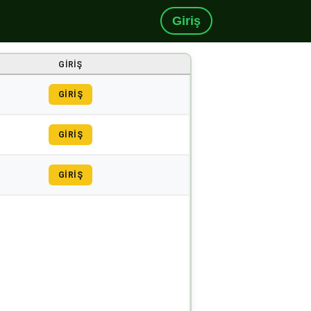
Giriş
GIRIŞ
GİRİŞ
GİRİŞ
GİRİŞ