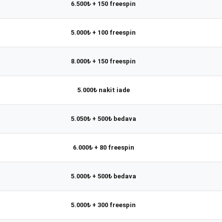
6.500₺ + 150 freespin
5.000₺ + 100 freespin
8.000₺ + 150 freespin
5.000₺ nakit iade
5.050₺ + 500₺ bedava
6.000₺ + 80 freespin
5.000₺ + 500₺ bedava
5.000₺ + 300 freespin