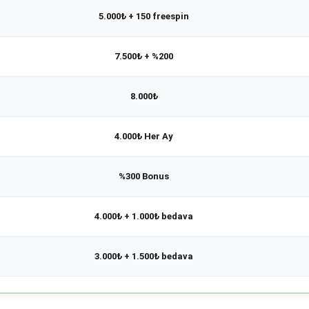
5.000₺ + 150 freespin
7.500₺ + %200
8.000₺
4.000₺ Her Ay
%300 Bonus
4.000₺ + 1.000₺ bedava
3.000₺ + 1.500₺ bedava