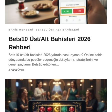
BAHIS REHBERI
BETS10 ÜST ALT BAHISLERI
Bets10 Üst/Alt Bahisleri 2026
Rehberi
Bets10 üst/alt bahisleri 2026 yılında nasıl oynanır? Online bahis
dünyasında bu popüler seçeneğin detaylarını, stratejilerini ve
genel ipuçlarını Bets10 editörleri…
2 hafta Önce