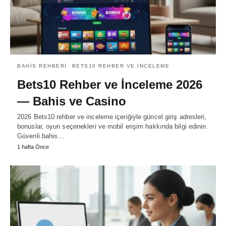
BAHIS REHBERI
BETS10 REHBER VE INCELEME
Bets10 Rehber ve İnceleme 2026
— Bahis ve Casino
2026 Bets10 rehber ve inceleme içeriğiyle güncel giriş adresleri,
bonuslar, oyun seçenekleri ve mobil erişim hakkında bilgi edinin.
Güvenli bahis…
1 hafta Önce