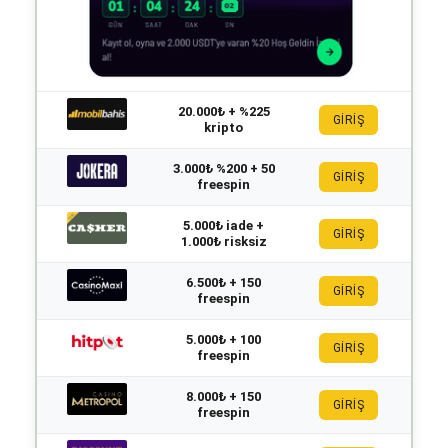
20.000₺ + %225
GİRİŞ
kripto
3.000₺ %200 + 50
GİRİŞ
freespin
5.000₺ iade +
GİRİŞ
1.000₺ risksiz
6.500₺ + 150
GİRİŞ
freespin
5.000₺ + 100
GİRİŞ
freespin
8.000₺ + 150
GİRİŞ
freespin