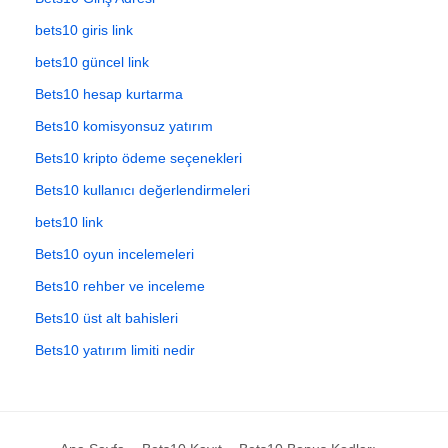
bets10 giris link
bets10 güncel link
Bets10 hesap kurtarma
Bets10 komisyonsuz yatırım
Bets10 kripto ödeme seçenekleri
Bets10 kullanıcı değerlendirmeleri
bets10 link
Bets10 oyun incelemeleri
Bets10 rehber ve inceleme
Bets10 üst alt bahisleri
Bets10 yatırım limiti nedir