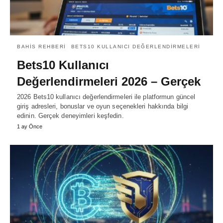
BAHIS REHBERI
BETS10 KULLANICI DEĞERLENDIRMELERI
Bets10 Kullanıcı
Değerlendirmeleri 2026 – Gerçek
2026 Bets10 kullanıcı değerlendirmeleri ile platformun güncel
giriş adresleri, bonuslar ve oyun seçenekleri hakkında bilgi
edinin. Gerçek deneyimleri keşfedin.
1 ay Önce