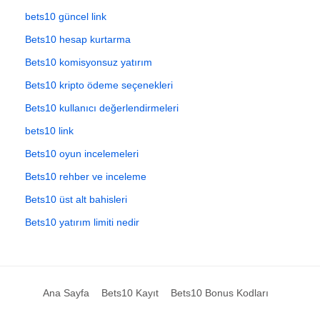
bets10 güncel link
Bets10 hesap kurtarma
Bets10 komisyonsuz yatırım
Bets10 kripto ödeme seçenekleri
Bets10 kullanıcı değerlendirmeleri
bets10 link
Bets10 oyun incelemeleri
Bets10 rehber ve inceleme
Bets10 üst alt bahisleri
Bets10 yatırım limiti nedir
Ana Sayfa
Bets10 Kayıt
Bets10 Bonus Kodları