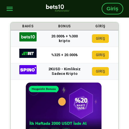
Giriş
BAHIS
BONUS
GIRIŞ
20.000₺ + %300
GİRİŞ
kripto
%325 + 20.000₺
GİRİŞ
2KUSD - Kimliksiz
GİRİŞ
Sadece Kripto