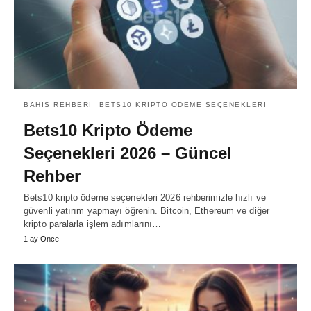
BAHIS REHBERI
BETS10 KRIPTO ÖDEME SEÇENEKLERI
Bets10 Kripto Ödeme
Seçenekleri 2026 – Güncel
Rehber
Bets10 kripto ödeme seçenekleri 2026 rehberimizle hızlı ve
güvenli yatırım yapmayı öğrenin. Bitcoin, Ethereum ve diğer
kripto paralarla işlem adımlarını…
1 ay Önce