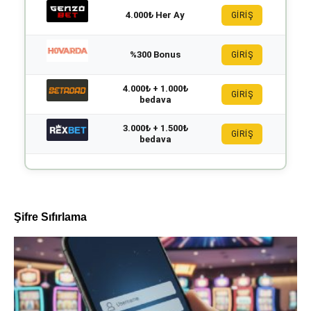
4.000₺ Her Ay
GİRİŞ
%300 Bonus
GİRİŞ
4.000₺ + 1.000₺
GİRİŞ
bedava
3.000₺ + 1.500₺
GİRİŞ
bedava
Şifre Sıfırlama