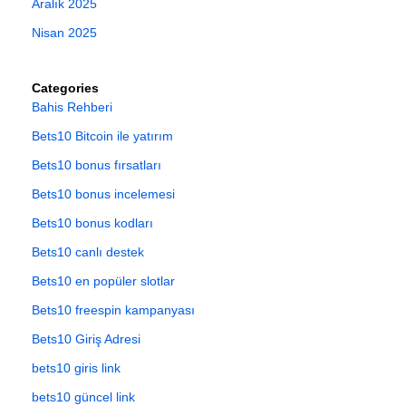
Aralık 2025
Nisan 2025
Categories
Bahis Rehberi
Bets10 Bitcoin ile yatırım
Bets10 bonus fırsatları
Bets10 bonus incelemesi
Bets10 bonus kodları
Bets10 canlı destek
Bets10 en popüler slotlar
Bets10 freespin kampanyası
Bets10 Giriş Adresi
bets10 giris link
bets10 güncel link