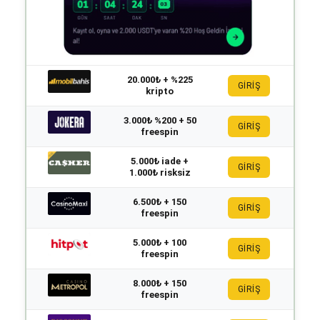
20.000₺ + %225
GİRİŞ
kripto
3.000₺ %200 + 50
GİRİŞ
freespin
5.000₺ iade +
GİRİŞ
1.000₺ risksiz
6.500₺ + 150
GİRİŞ
freespin
5.000₺ + 100
GİRİŞ
freespin
8.000₺ + 150
GİRİŞ
freespin