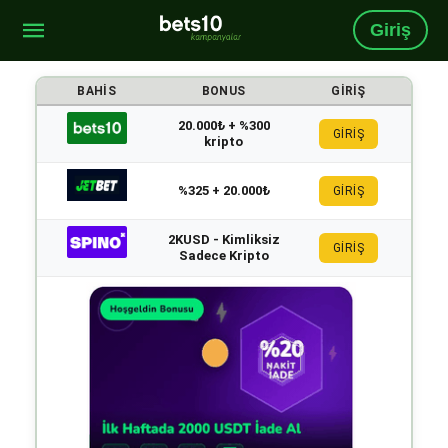
Giriş
BAHIS
BONUS
GIRIŞ
20.000₺ + %300
GİRİŞ
kripto
%325 + 20.000₺
GİRİŞ
2KUSD - Kimliksiz
GİRİŞ
Sadece Kripto