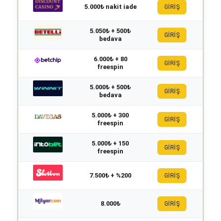
5.000₺ nakit iade
GİRİŞ
5.050₺ + 500₺
GİRİŞ
bedava
6.000₺ + 80
GİRİŞ
freespin
5.000₺ + 500₺
GİRİŞ
bedava
5.000₺ + 300
GİRİŞ
freespin
5.000₺ + 150
GİRİŞ
freespin
7.500₺ + %200
GİRİŞ
8.000₺
GİRİŞ