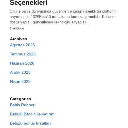
Seçenekleri
Online bahis dünyasında güvenilir ve zengin içerikli bir platform
arıyorsanız, 1329Bets10 mutlaka radarınıza girmelidir. Kullanıcı
dostu yapısı, güncellenen teknolojik altyapısı…
1 yıl Önce
Archives
Ağustos 2026
Temmuz 2026
Haziran 2026
Aralık 2025
Nisan 2025
Categories
Bahis Rehberi
Bets10 Bitcoin ile yatırım
Bets10 bonus fırsatları