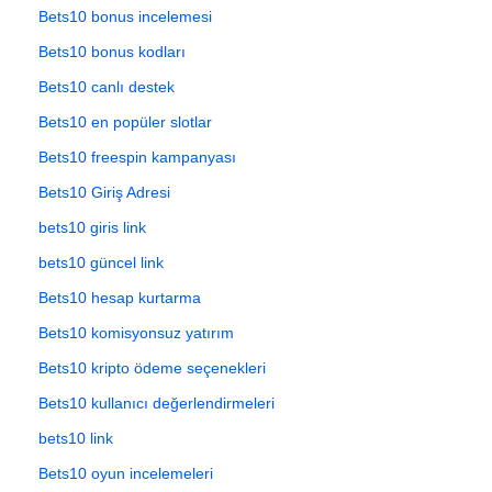
Bets10 bonus incelemesi
Bets10 bonus kodları
Bets10 canlı destek
Bets10 en popüler slotlar
Bets10 freespin kampanyası
Bets10 Giriş Adresi
bets10 giris link
bets10 güncel link
Bets10 hesap kurtarma
Bets10 komisyonsuz yatırım
Bets10 kripto ödeme seçenekleri
Bets10 kullanıcı değerlendirmeleri
bets10 link
Bets10 oyun incelemeleri