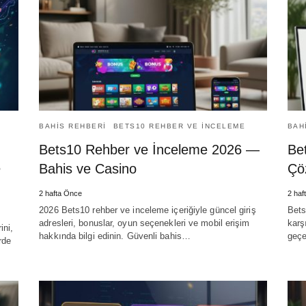
BAHIS REHBERI
BETS10 REHBER VE INCELEME
BAH
Bets10 Rehber ve İnceleme 2026 —
Be
6
Bahis ve Casino
Çö
2 hafta Önce
2 haf
2026 Bets10 rehber ve inceleme içeriğiyle güncel giriş
Bets
adresleri, bonuslar, oyun seçenekleri ve mobil erişim
karş
ini,
hakkında bilgi edinin. Güvenli bahis…
geçe
rde