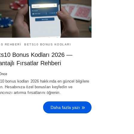
IS REHBERI
BETS10 BONUS KODLARI
ts10 Bonus Kodları 2026 —
ntajlı Fırsatlar Rehberi
 Önce
10 bonus kodları 2026 hakkında en güncel bilgilere
ın. Hesabınıza özel bonusları keşfedin ve
ncınızı artırma fırsatlarını öğrenin.
Daha fazla yazı