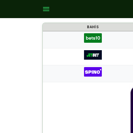
BAHIS