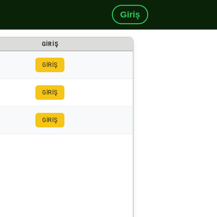
Giriş
GIRIŞ
GİRİŞ
GİRİŞ
GİRİŞ